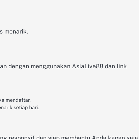
s menarik.
kan dengan menggunakan AsiaLive88 dan link
ka mendaftar.
arik setiap hari.
ng responsif dan siap membantu Anda kapan saja