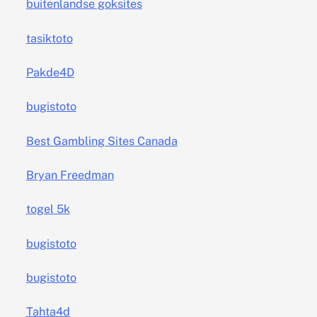
buitenlandse goksites
tasiktoto
Pakde4D
bugistoto
Best Gambling Sites Canada
Bryan Freedman
togel 5k
bugistoto
bugistoto
Tahta4d