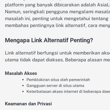
platform yang banyak dibicarakan adalah Asia
Namun, seringkali pengguna mengalami masala
masalah ini, penting untuk mengetahui tentang
membahas pentingnya link alternatif, cara me
Mengapa Link Alternatif Penting?
Link alternatif berfungsi untuk memberikan ak
utama tidak dapat diakses. Beberapa alasan meng
Masalah Akses
Pemblokiran situs oleh pemerintah
Gangguan server di situs utama
Keterbatasan akses internet di beberapa dae
Keamanan dan Privasi