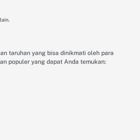
lain.
n taruhan yang bisa dinikmati oleh para
an populer yang dapat Anda temukan: