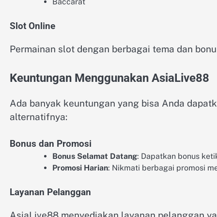
Baccarat
Slot Online
Permainan slot dengan berbagai tema dan bonu
Keuntungan Menggunakan AsiaLive88
Ada banyak keuntungan yang bisa Anda dapat
alternatifnya:
Bonus dan Promosi
Bonus Selamat Datang
: Dapatkan bonus keti
Promosi Harian
: Nikmati berbagai promosi men
Layanan Pelanggan
AsiaLive88 menyediakan layanan pelanggan ya