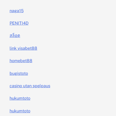
naga15
PENITI4D
สล็อต
link visabet88
homebet88
bugistoto
casino utan spelpaus
hukumtoto
hukumtoto
.