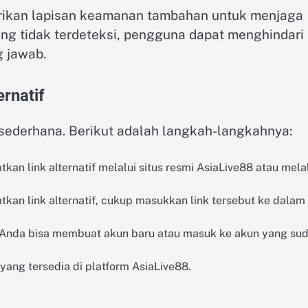
erikan lapisan keamanan tambahan untuk menjaga
ng tidak terdeteksi, pengguna dapat menghindari
g jawab.
rnatif
sederhana. Berikut adalah langkah-langkahnya:
kan link alternatif melalui situs resmi AsiaLive88 atau mela
tkan link alternatif, cukup masukkan link tersebut ke dalam
 Anda bisa membuat akun baru atau masuk ke akun yang su
yang tersedia di platform AsiaLive88.